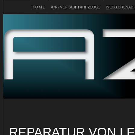
H O M E
AN- / VERKAUF FAHRZEUGE
INEOS GRENAD
REPARATUR VON LE